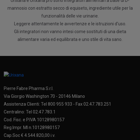
Urixana e Urixana pro sono integratori alimentari a base di D-
mannosio con estratto secco di equiseto, ingrediente utile per la
funzionalità delle vie urinarie.
Leggere attentamente le avvertenze e le istruzioni d'uso.
Gli integratori non vanno intesi come sostituti di una dieta
alimentare varia ed equilibrata e uno stile di vita sano.
Pierre Fabre Pharma S.r.l.
Via Giorgio Washington 70 - 20146 Milano
Assistenza Clienti: Tel 800 955 933 - Fax 02.47.783.251
Centralino: Tel 02.47.783.1
Cod. Fisc. e P.IVA 10128980157
Reg.Impr. MI n.10128980157
Cap.Soc € 4.544.820,00 i.v.