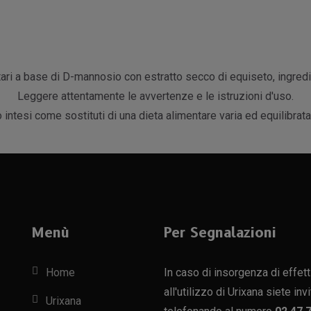
ari a base di D-mannosio con estratto secco di equiseto, ingredient
Leggere attentamente le avvertenze e le istruzioni d'uso.
o intesi come sostituti di una dieta alimentare varia ed equilibrata 
Menù
Per Segnalazioni
Home
In caso di insorgenza di effett
all'utilizzo di Urixana siete inv
Urixana