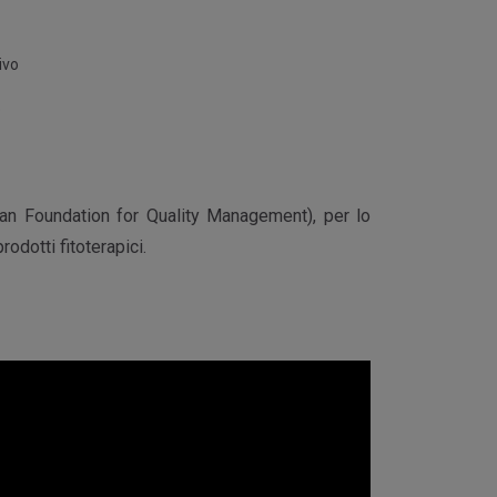
ivo
o
an Foundation for Quality Management), per lo
odotti fitoterapici.