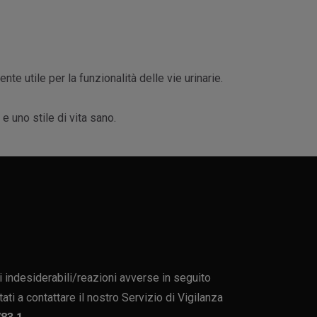
e utile per la funzionalità delle vie urinarie.
e uno stile di vita sano.
i indesiderabili/reazioni avverse in seguito
itati a contattare il nostro Servizio di Vigilanza